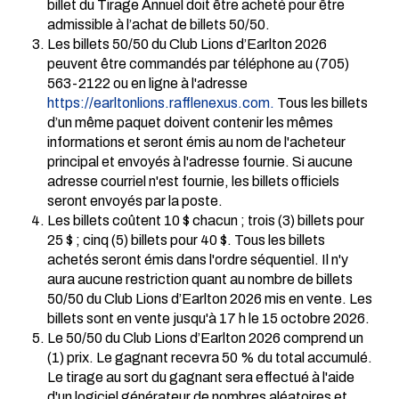
billet du Tirage Annuel doit être acheté pour être
admissible à l’achat de billets 50/50.
Les billets 50/50 du Club Lions d’Earlton 2026
peuvent être commandés par téléphone au (705)
563-2122 ou en ligne à l'adresse
https://earltonlions.rafflenexus.com
.
Tous les billets
d’un même paquet doivent contenir les mêmes
informations et seront émis au nom de l'acheteur
principal et envoyés à l'adresse fournie. Si aucune
adresse courriel n'est fournie, les billets officiels
seront envoyés par la poste.
Les billets coûtent 10 $ chacun ; trois (3) billets pour
25 $ ; cinq (5) billets pour 40 $. Tous les billets
achetés seront émis dans l'ordre séquentiel. Il n'y
aura aucune restriction quant au nombre de billets
50/50 du Club Lions d’Earlton 2026 mis en vente. Les
billets sont en vente jusqu'à 17 h le 15 octobre 2026.
Le 50/50 du Club Lions d’Earlton 2026 comprend un
(1) prix. Le gagnant recevra 50 % du total accumulé.
Le tirage au sort du gagnant sera effectué à l'aide
d'un logiciel générateur de nombres aléatoires et